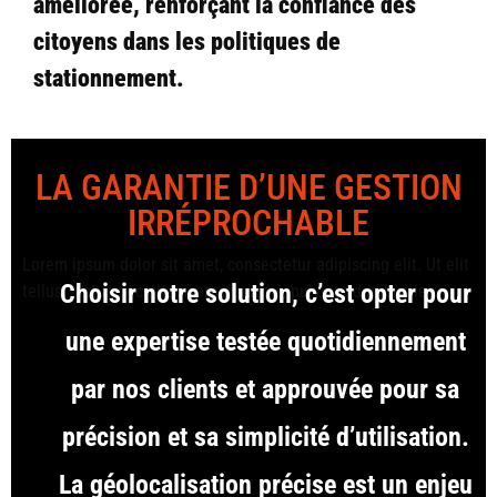
améliorée, renforçant la confiance des
citoyens dans les politiques de
stationnement.
LA GARANTIE D’UNE GESTION
IRRÉPROCHABLE
Lorem ipsum dolor sit amet, consectetur adipiscing elit. Ut elit
Choisir notre solution, c’est opter pour
tellus, luctus nec ullamcorper mattis, pulvinar dapibus leo.
une expertise testée quotidiennement
par nos clients et approuvée pour sa
précision et sa simplicité d’utilisation.
La géolocalisation précise est un enjeu