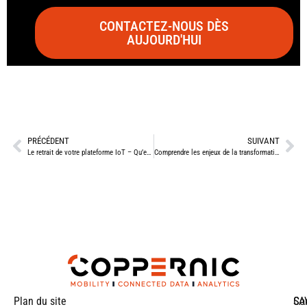
CONTACTEZ-NOUS DÈS
AUJOURD'HUI
PRÉCÉDENT
SUIVANT
Le retrait de votre plateforme IoT – Qu’en penserait Copilot ?
Comprendre les enjeux de la transformation numérique
Plan du site
SA
Co