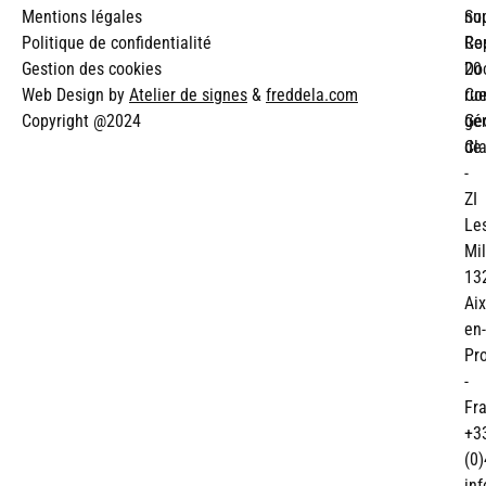
Mentions légales
Su
no
Politique de confidentialité
Re
Co
Gestion des cookies
Do
20
Web Design by
Atelier de signes
&
freddela.com
Co
ru
Copyright @2024
gé
Ge
de
Cl
-
ZI
Le
Mil
13
Aix
en-
Pr
-
Fr
+3
(0)
in